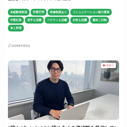
未経験者歓迎
学歴不問
研修制度あり
コミュニケーション能力重視
中堅社長
若手も活躍
ベテランも活躍
女性も活躍
週休二日制
食と料理
2026年5月5日
募集中