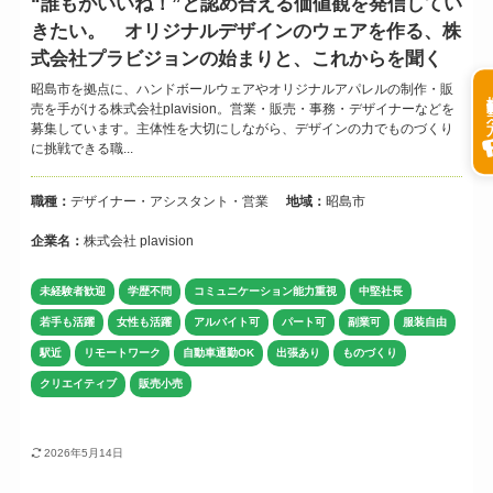
“誰もがいいね！”と認め合える価値観を発信してい
きたい。 オリジナルデザインのウェアを作る、株
式会社プラビジョンの始まりと、これからを聞く
昭島市を拠点に、ハンドボールウェアやオリジナルアパレルの制作・販
掲載希
売を手がける株式会社plavision。営業・販売・事務・デザイナーなどを
募集しています。主体性を大切にしながら、デザインの力でものづくり
に挑戦できる職...
職種：
デザイナー・アシスタント・営業
地域：
昭島市
企業名：
株式会社 plavision
未経験者歓迎
学歴不問
コミュニケーション能力重視
中堅社長
若手も活躍
女性も活躍
アルバイト可
パート可
副業可
服装自由
駅近
リモートワーク
自動車通勤OK
出張あり
ものづくり
クリエイティブ
販売小売
2026年5月14日