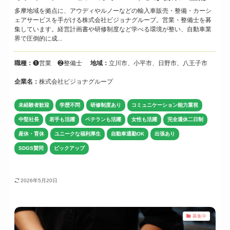
を求めています
多摩地域を拠点に、アウディやルノーなどの輸入車販売・整備・カーシ
ェアサービスを手がける株式会社ビジョナグループ。営業・整備士を募
集しています。経営計画書や研修制度など学べる環境が整い、自動車業
界で圧倒的に成...
職種：
❶営業 ❷整備士
地域：
立川市、小平市、日野市、八王子市
企業名：
株式会社ビジョナグループ
未経験者歓迎
学歴不問
研修制度あり
コミュニケーション能力重視
中堅社長
若手も活躍
ベテランも活躍
女性も活躍
完全週休二日制
産休・育休
ユニークな福利厚生
自動車通勤OK
出張あり
SDGS賛同
ピックアップ
2026年5月20日
募集中