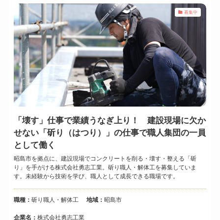
募集中
「壊す」仕事で業績うなぎ上り！ 建設現場に欠か
せない「斫り（はつり）」の仕事で職人集団の一員
として働く
昭島市を拠点に、建設現場でコンクリートを削る・壊す・整える「斫
り」を手がける株式会社勇志工業。斫り職人・解体工を募集していま
す。未経験から技術を学び、職人として成長できる職場です。
職種：
斫り職人・解体工
地域：
昭島市
企業名：
株式会社勇志工業