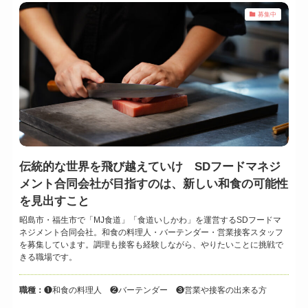
募集中
伝統的な世界を飛び越えていけ SDフードマネジ
メント合同会社が目指すのは、新しい和食の可能性
を見出すこと
昭島市・福生市で「MJ食道」「食道いしかわ」を運営するSDフードマ
ネジメント合同会社。和食の料理人・バーテンダー・営業接客スタッフ
を募集しています。調理も接客も経験しながら、やりたいことに挑戦で
きる職場です。
職種：
❶和食の料理人 ❷バーテンダー ❸営業や接客の出来る方