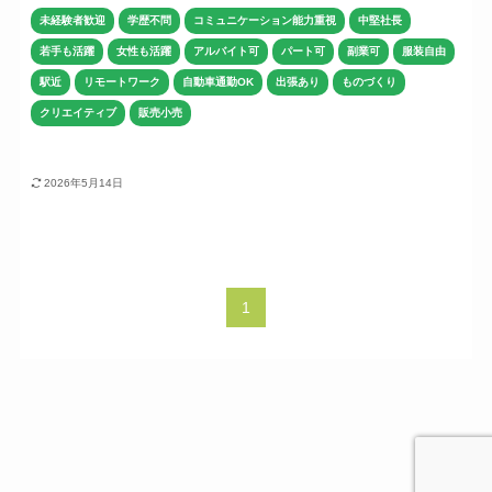
未経験者歓迎
学歴不問
コミュニケーション能力重視
中堅社長
若手も活躍
女性も活躍
アルバイト可
パート可
副業可
服装自由
駅近
リモートワーク
自動車通勤OK
出張あり
ものづくり
クリエイティブ
販売小売
2026年5月14日
1