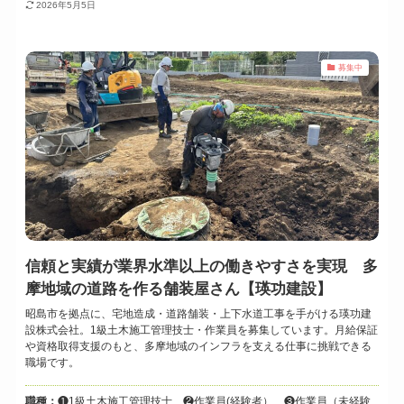
2026年5月5日
募集中
信頼と実績が業界水準以上の働きやすさを実現 多
摩地域の道路を作る舗装屋さん【瑛功建設】
昭島市を拠点に、宅地造成・道路舗装・上下水道工事を手がける瑛功建
設株式会社。1級土木施工管理技士・作業員を募集しています。月給保証
や資格取得支援のもと、多摩地域のインフラを支える仕事に挑戦できる
職場です。
職種：
❶1級土木施工管理技士 ❷作業員(経験者） ❸作業員（未経験