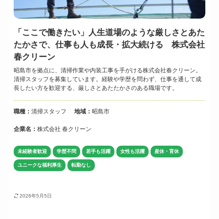
「ここで働きたい」人生道場のような厳しさとあた
たかさで、仕事も人も成長・拡大続ける 株式会社
春クリーン
昭島市を拠点に、清掃作業や内装工事を手がける株式会社春クリーン。
清掃スタッフを募集しています。経験や学歴を問わず、仕事を通して成
長したい方を歓迎する、厳しさとあたたかさのある職場です。
職種：
清掃スタッフ
地域：
昭島市
企業名：
株式会社 春クリーン
未経験者歓迎
学歴不問
若手も活躍
女性も活躍
産休・育休
ユニークな福利厚生
転勤なし
2026年5月5日