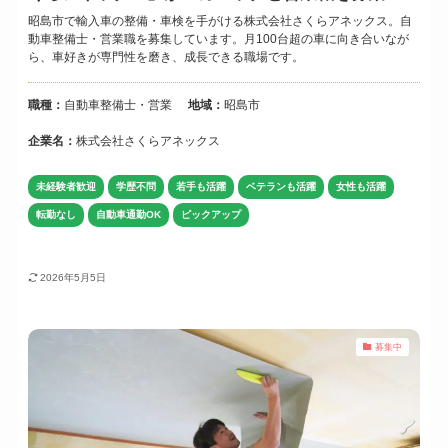
昭島市で輸入車の整備・車検を手がける株式会社さくらアネックス。自
動車整備士・営業職を募集しています。月100台超の車に向き合いなが
ら、車好きが専門性を磨き、成長できる職場です。
職種：
自動車整備士・営業
地域：
昭島市
企業名：
株式会社さくらアネックス
未経験者歓迎
学歴不問
若手も活躍
ベテランも活躍
女性も活躍
転勤なし
自動車通勤OK
ピックアップ
2026年5月5日
募集中