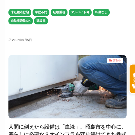
未経験者歓迎
学歴不問
経験重視
アルバイト可
転勤なし
自動車通勤OK
建設業
2026年5月5日
募集中
掲載希
人間に例えたら設備は「血液」。昭島市を中心に、
暮らしに必要な３大インフラを守り続けてきた株式