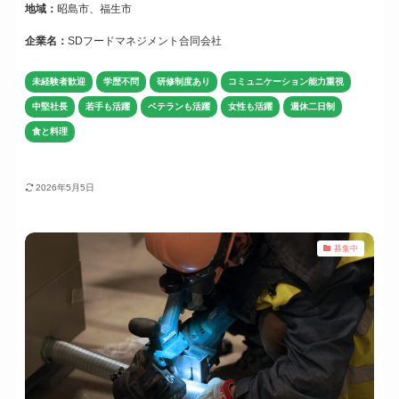
地域：
昭島市、福生市
企業名：
SDフードマネジメント合同会社
未経験者歓迎
学歴不問
研修制度あり
コミュニケーション能力重視
中堅社長
若手も活躍
ベテランも活躍
女性も活躍
週休二日制
食と料理
2026年5月5日
募集中