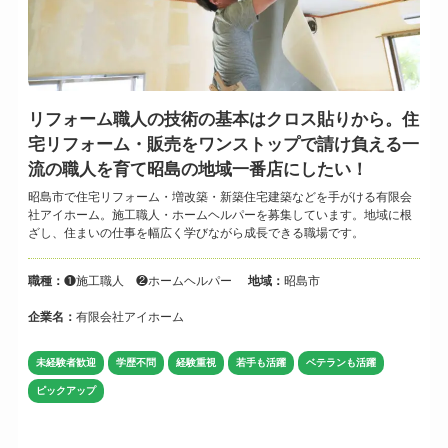
リフォーム職人の技術の基本はクロス貼りから。住
宅リフォーム・販売をワンストップで請け負える一
流の職人を育て昭島の地域一番店にしたい！
昭島市で住宅リフォーム・増改築・新築住宅建築などを手がける有限会
社アイホーム。施工職人・ホームヘルパーを募集しています。地域に根
ざし、住まいの仕事を幅広く学びながら成長できる職場です。
職種：
❶施工職人 ❷ホームヘルパー
地域：
昭島市
企業名：
有限会社アイホーム
未経験者歓迎
学歴不問
経験重視
若手も活躍
ベテランも活躍
ピックアップ