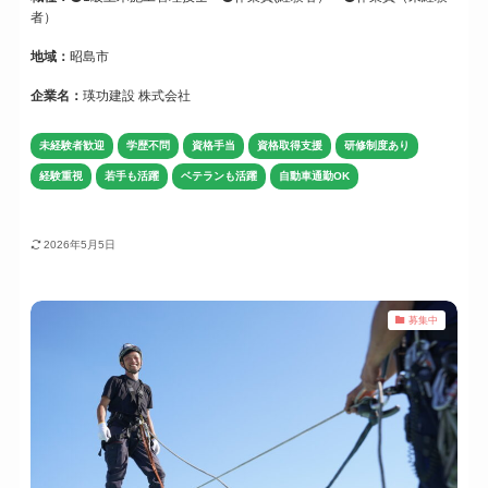
者）
地域：
昭島市
企業名：
瑛功建設 株式会社
未経験者歓迎
学歴不問
資格手当
資格取得支援
研修制度あり
経験重視
若手も活躍
ベテランも活躍
自動車通勤OK
2026年5月5日
募集中