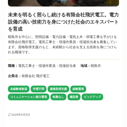
未来を明るく照らし続ける有限会社飛沢電工。電力
設備の高い技術力を身につけた社会のエキスパート
を育成
昭島市を中心に、照明設備・電力設備・電気土木・弱電工事を手がける
有限会社飛沢電工。電気工事士・現場作業員・現場担当者を募集してい
ます。資格取得支援のもと、未経験から社会を支える技術を身につけら
れる職場です。
職種：
電気工事士・現場作業員・現場担当者
地域：
昭島市
企業名：
有限会社 飛沢電工
未経験者歓迎
学歴不問
資格取得支援
経験重視
コミュニケーション能力重視
転勤なし
建設業
ピックアップ
2026年5月5日