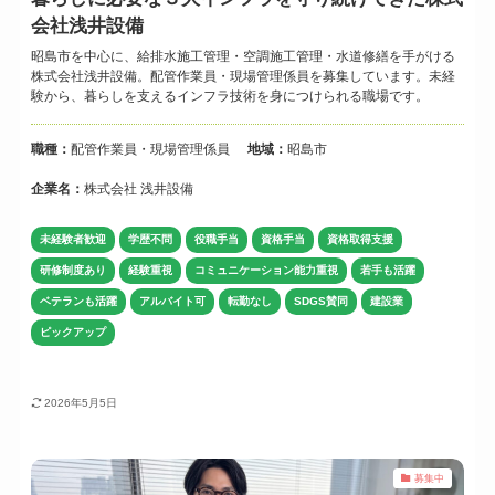
会社浅井設備
昭島市を中心に、給排水施工管理・空調施工管理・水道修繕を手がける
株式会社浅井設備。配管作業員・現場管理係員を募集しています。未経
験から、暮らしを支えるインフラ技術を身につけられる職場です。
職種：
配管作業員・現場管理係員
地域：
昭島市
企業名：
株式会社 浅井設備
未経験者歓迎
学歴不問
役職手当
資格手当
資格取得支援
研修制度あり
経験重視
コミュニケーション能力重視
若手も活躍
ベテランも活躍
アルバイト可
転勤なし
SDGS賛同
建設業
ピックアップ
2026年5月5日
募集中