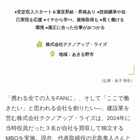
●安定収入スタート＆適宜昇給・昇格あり ●技術継承や自
己実現を応援 ●イチから学べ、資格取得も ●長く働ける
環境 ●適正に合った仕事がみつかる
株式会社テクノアップ・ライズ
地域：あきる野市
（記者：金子 弥生）
「携わる全ての人をFANに」、そして「ここで働
きたい」と思われる会社を創りたい―。建設業を
営む株式会社テクノアップ・ライズは、2024年に
当時役員だった３名が自社を買収して独立する
MBOを実施。現在、代表取締役の北島隼人さんと