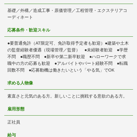
基礎／外構／造成工事・原価管理／工程管理・エクステリアコ
ーディネート
応募条件・歓迎スキル
●要普通免許（AT限定可、免許取得予定者も歓迎）●建築や土木
の監督経験者優遇（現場管理／監督） ●未経験者歓迎 ●学歴
不問 ●職歴不問 ●新卒や第二新卒歓迎 ●ハローワークで求
職中の方の応募も歓迎 ●アルバイトやパート経験不問 ●転職
回数不問 ●応募動機は働きたいという「やる気」でOK
求める人物像
素直さと元気のある方。新しいことに挑戦する意欲のある方。
雇用形態
正社員
給与