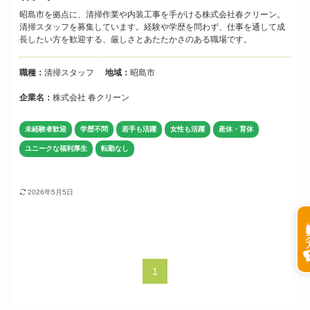
昭島市を拠点に、清掃作業や内装工事を手がける株式会社春クリーン。
清掃スタッフを募集しています。経験や学歴を問わず、仕事を通して成
長したい方を歓迎する、厳しさとあたたかさのある職場です。
職種：
清掃スタッフ
地域：
昭島市
企業名：
株式会社 春クリーン
未経験者歓迎
学歴不問
若手も活躍
女性も活躍
産休・育休
ユニークな福利厚生
転勤なし
2026年5月5日
掲載希
1