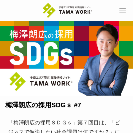
梅澤朗広の採用SDGｓ #7
「梅澤朗広の採用ＳＤＧｓ」第７回目は、「ビ
ジネスで解決したい社会課題は何ですか？」に