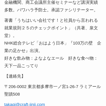
金融機関、商工会議所主催セミナーなど講演実績
多数。パワハラ予防士。承認ファシリテーター。
著書「うちはいい会社です！と社員から言われる
就業規則２５のチェックポイント」（共著、泉文
堂）。
NHK総合テレビ「おはよう日本」『103万の壁 企
業の足かせ』出演。
好きな飲み物：よなよなエール 好きな食べ物：
天下一品こってり
【連絡先】
〒206-0002 東京都多摩市一ノ宮1-26-7 ラミアール
聖蹟508
takagi@craft-jinji.com