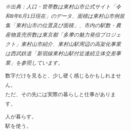
※出典：人口・世帯数は東村山市公式サイト「令
和8年6月1日現在」のデータ、面積は東村山市例規
集「東村山市の位置及び面積」、市内の駅数・農
産物直売所数は東京都「多摩の魅力発信プロジェ
クト」東村山市紹介、東村山駅周辺の高架化事業
は西武鉄道「新宿線東村山駅付近連続立体交差事
業」を参照しています。
数字だけを見ると、少し硬く感じるかもしれませ
ん。
ただ、その先には実際の暮らしと仕事がありま
す。
人が暮らす。
駅を使う。