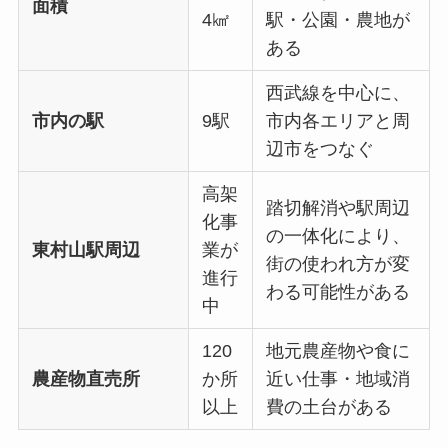
面積
4㎢
駅・公園・農地が
ある
西武線を中心に、
市内の駅
9駅
市内各エリアと周
辺市をつなぐ
高架
踏切解消や駅周辺
化事
の一体化により、
東村山駅周辺
業が
街の使われ方が変
進行
わる可能性がある
中
120
地元農産物や食に
農産物直売所
か所
近い仕事・地域消
以上
費の土台がある